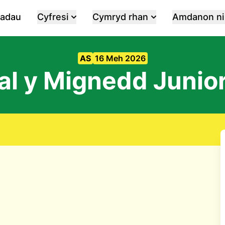
iadau
Cyfresi
Cymryd rhan
Amdanon ni
AS
16 Meh 2026
al y Mignedd Junio