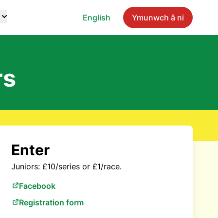
English
Ymunwch â ni
rs
Enter
Juniors: £10/series or £1/race.
Facebook
Registration form