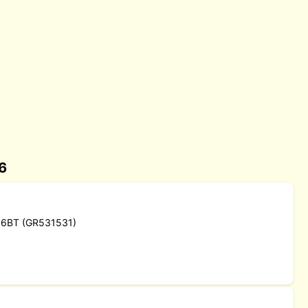
26
4 6BT (GR531531)