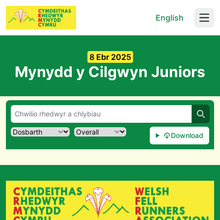
English
Open
8 Ebr 2025
Mynydd y Cilgwyn Juniors
Chwil
Download