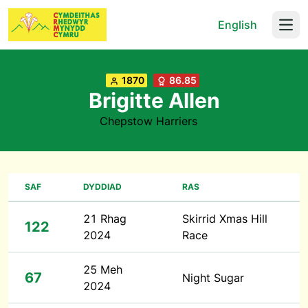
English
Open
1870
86.85
Brigitte Allen
Chepstow Harriers
SAF
DYDDIAD
RAS
21 Rhag
Skirrid Xmas Hill
122
2024
Race
25 Meh
67
Night Sugar
2024