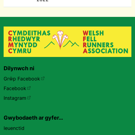
Dilynwch ni
Grŵp Facebook
Facebook
Instagram
Gwybodaeth ar gyfer…
Ieuenctid