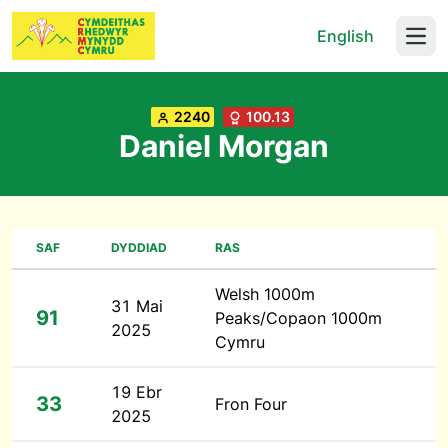
English
Open
2240
100.13
Daniel Morgan
SAF
DYDDIAD
RAS
Welsh 1000m
31 Mai
91
Peaks/Copaon 1000m
2025
Cymru
19 Ebr
33
Fron Four
2025