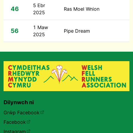
5 Ebr
46
Ras Moel Wnion
2025
1 Maw
56
Pipe Dream
2025
Dilynwch ni
Grŵp Facebook
Facebook
Instagram