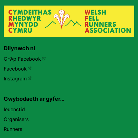
Dilynwch ni
Grŵp Facebook
Facebook
Instagram
Gwybodaeth ar gyfer…
Ieuenctid
Organisers
Runners