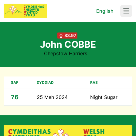
English
Open
83.97
John COBBE
Chepstow Harriers
SAF
DYDDIAD
RAS
76
25 Meh 2024
Night Sugar