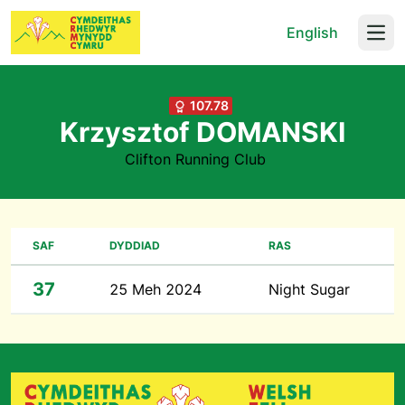
English
Open
107.78
Krzysztof DOMANSKI
Clifton Running Club
SAF
DYDDIAD
RAS
37
25 Meh 2024
Night Sugar