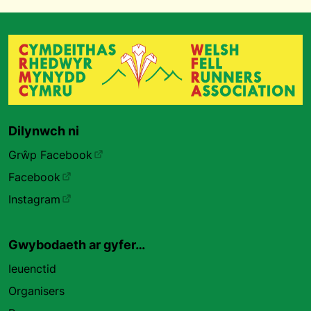
Dilynwch ni
Grŵp Facebook
Facebook
Instagram
Gwybodaeth ar gyfer…
Ieuenctid
Organisers