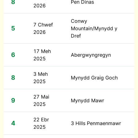
8
Pen Dinas
2026
Conwy
7 Chwef
5
Mountain/Mynydd y
2026
Dref
17 Meh
6
Abergwyngregyn
2025
3 Meh
8
Mynydd Graig Goch
2025
27 Mai
9
Mynydd Mawr
2025
22 Ebr
4
3 Hills Penmaenmawr
2025