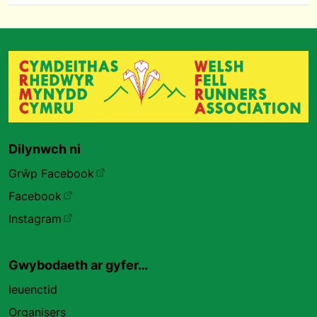
Dilynwch ni
Grŵp Facebook
Facebook
Instagram
Gwybodaeth ar gyfer…
Ieuenctid
Organisers