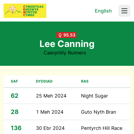
English
Open
95.53
Lee Canning
Caerphilly Runners
SAF
DYDDIAD
RAS
62
25 Meh 2024
Night Sugar
28
1 Meh 2024
Guto Nyth Bran
136
30 Ebr 2024
Pentyrch Hill Race