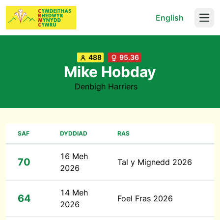
English
Open
488
95.36
Mike Hobday
Denbigh Harriers
SAF
DYDDIAD
RAS
16 Meh
70
Tal y Mignedd 2026
2026
14 Meh
64
Foel Fras 2026
2026