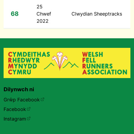
25
68
Chwef
Clwydian Sheeptracks
2022
Dilynwch ni
Grŵp Facebook
Facebook
Instagram