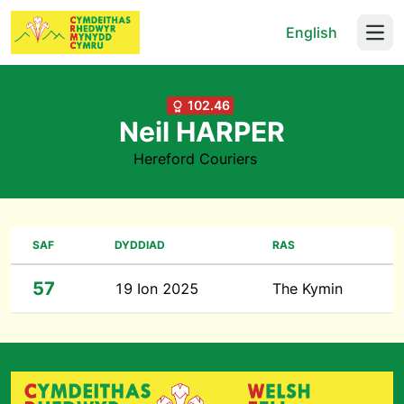
English
Open
102.46
Neil HARPER
Hereford Couriers
SAF
DYDDIAD
RAS
57
19 Ion 2025
The Kymin