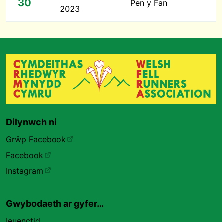
30
Pen y Fan
2023
Dilynwch ni
Grŵp Facebook
Facebook
Instagram
Gwybodaeth ar gyfer…
Ieuenctid