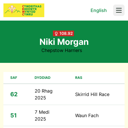
English
Open
108.92
Niki Morgan
Chepstow Harriers
SAF
DYDDIAD
RAS
20 Rhag
62
Skirrid Hill Race
2025
7 Medi
51
Waun Fach
2025