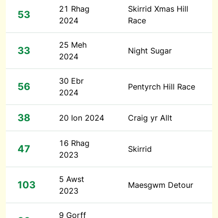
21 Rhag
Skirrid Xmas Hill
53
2024
Race
25 Meh
33
Night Sugar
2024
30 Ebr
56
Pentyrch Hill Race
2024
38
20 Ion 2024
Craig yr Allt
16 Rhag
47
Skirrid
2023
5 Awst
103
Maesgwm Detour
2023
9 Gorff