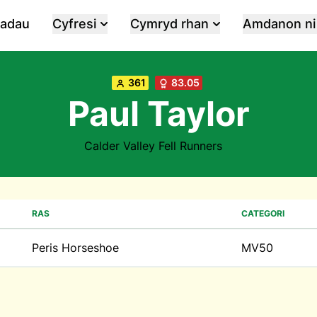
iadau
Cyfresi
Cymryd rhan
Amdanon ni
361
83.05
Paul Taylor
Calder Valley Fell Runners
RAS
CATEGORI
Peris Horseshoe
MV50