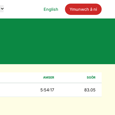
English
Ymunwch â ni
AMSER
SGÔR
5:54:17
83.05