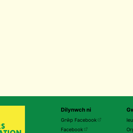
Dilynwch ni
Gw
Grŵp Facebook
Ie
Facebook
Or