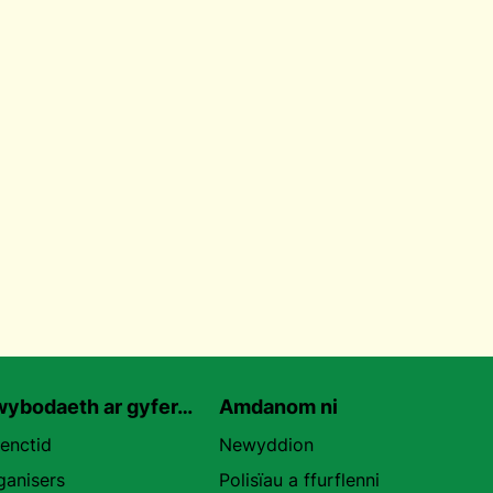
ybodaeth ar gyfer…
Amdanom ni
uenctid
Newyddion
ganisers
Polisïau a ffurflenni