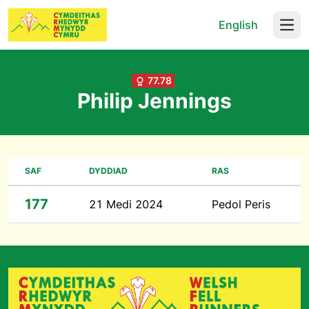
English
Open
77.78
Philip Jennings
SAF
DYDDIAD
RAS
177
21 Medi 2024
Pedol Peris