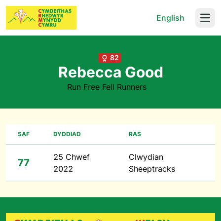
English
Open
82
Rebecca Good
Run Free Fell Runners
SAF
DYDDIAD
RAS
25 Chwef
Clwydian
77
2022
Sheeptracks