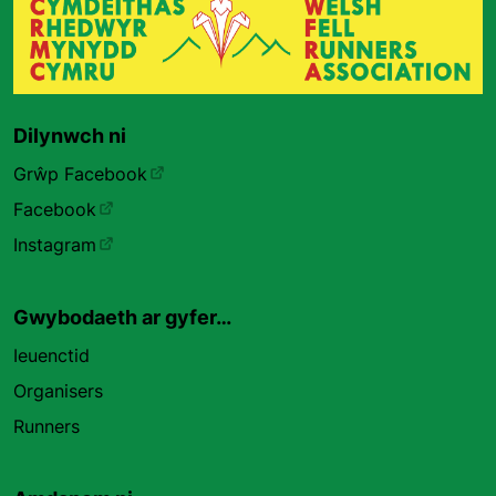
Dilynwch ni
Grŵp Facebook
Facebook
Instagram
Gwybodaeth ar gyfer…
Ieuenctid
Organisers
Runners