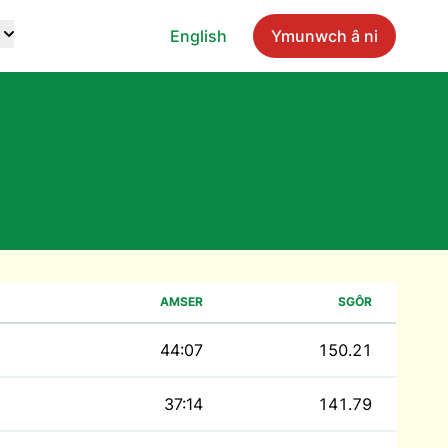
English
Ymunwch â ni
AMSER
SGÔR
44:07
150.21
37:14
141.79