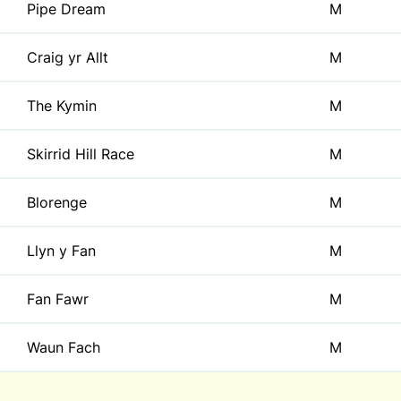
Pipe Dream
M
Craig yr Allt
M
The Kymin
M
Skirrid Hill Race
M
Blorenge
M
Llyn y Fan
M
Fan Fawr
M
Waun Fach
M