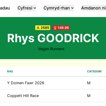
iadau
Cyfresi
Cymryd rhan
Amdanon ni
2585
149.96
Rhys GOODRICK
Vegan Runners
RAS
CATEGORI
Y Domen Fawr 2026
M
Coppett Hill Race
M