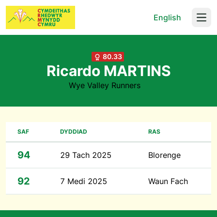
English
Open
80.33
Ricardo MARTINS
Wye Valley Runners
SAF
DYDDIAD
RAS
94
29 Tach 2025
Blorenge
92
7 Medi 2025
Waun Fach