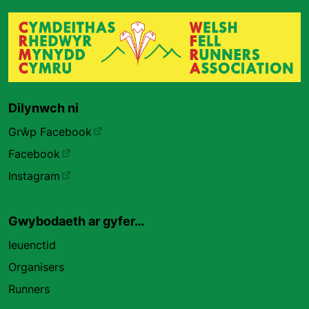
Dilynwch ni
Grŵp Facebook
Facebook
Instagram
Gwybodaeth ar gyfer…
Ieuenctid
Organisers
Runners