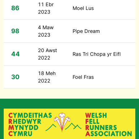
11 Ebr
86
Moel Lus
2023
4 Maw
98
Pipe Dream
2023
20 Awst
44
Ras Tri Chopa yr Eifl
2022
18 Meh
30
Foel Fras
2022