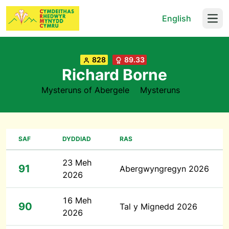
English
Open
828
89.33
Richard Borne
Mysteruns of Abergele
Mysteruns
SAF
DYDDIAD
RAS
23 Meh
91
Abergwyngregyn 2026
2026
16 Meh
90
Tal y Mignedd 2026
2026