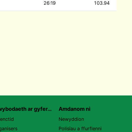
26:19
103.94
ybodaeth ar gyfer…
Amdanom ni
uenctid
Newyddion
ganisers
Polisïau a ffurflenni