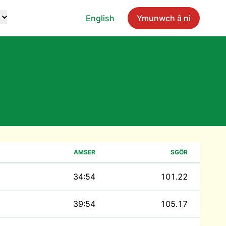
English
Ymunwch â ni
AMSER
SGÔR
34:54
101.22
39:54
105.17