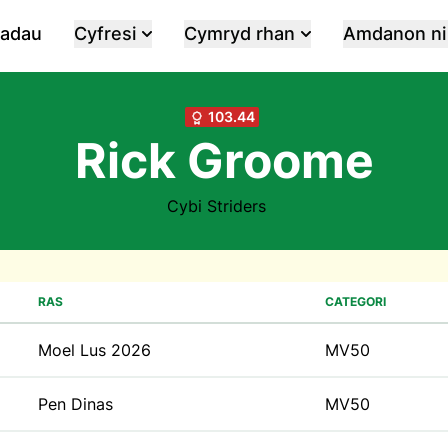
iadau
Cyfresi
Cymryd rhan
Amdanon ni
103.44
Rick Groome
Cybi Striders
RAS
CATEGORI
Moel Lus 2026
MV50
Pen Dinas
MV50