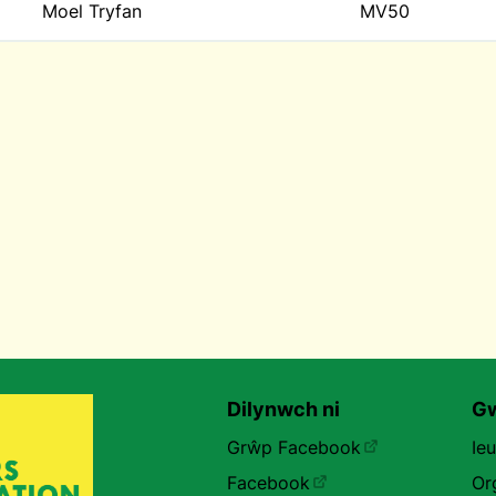
Moel Tryfan
MV50
Dilynwch ni
Gw
Grŵp Facebook
Ie
Facebook
Or