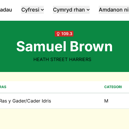
iadau
Cyfresi
Cymryd rhan
Amdanon ni
109.3
Samuel Brown
HEATH STREET HARRIERS
RAS
CATEGORI
Ras y Gader/Cader Idris
M