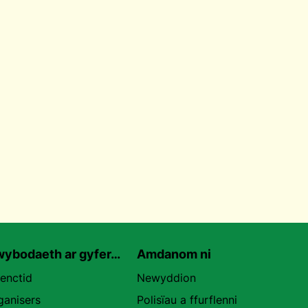
ybodaeth ar gyfer…
Amdanom ni
uenctid
Newyddion
ganisers
Polisïau a ffurflenni