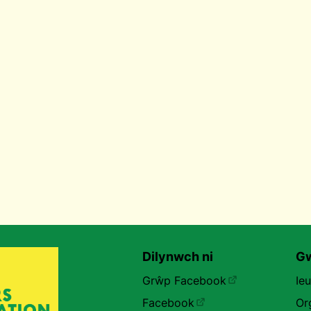
Dilynwch ni
Gw
Grŵp Facebook
Ie
Facebook
Or