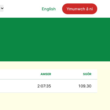
English
Ymunwch â ni
AMSER
SGÔR
2:07:35
109.30