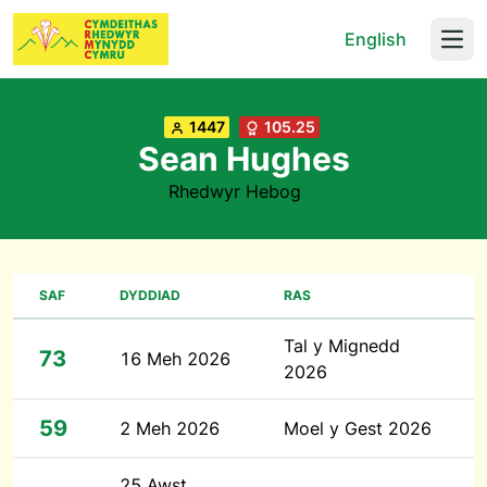
English
Open
1447
105.25
Sean Hughes
Rhedwyr Hebog
SAF
DYDDIAD
RAS
Tal y Mignedd
73
16 Meh 2026
2026
59
2 Meh 2026
Moel y Gest 2026
25 Awst