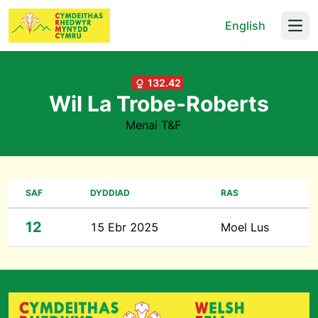
English
Open
132.42
Wil La Trobe-Roberts
Menai T&F
SAF
DYDDIAD
RAS
12
15 Ebr 2025
Moel Lus