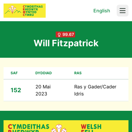
English
Open
99.67
Will Fitzpatrick
SAF
DYDDIAD
RAS
20 Mai
Ras y Gader/Cader
152
2023
Idris