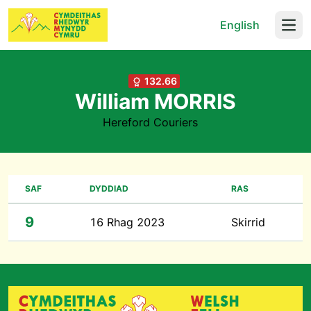
English
Open
132.66
William MORRIS
Hereford Couriers
SAF
DYDDIAD
RAS
9
16 Rhag 2023
Skirrid