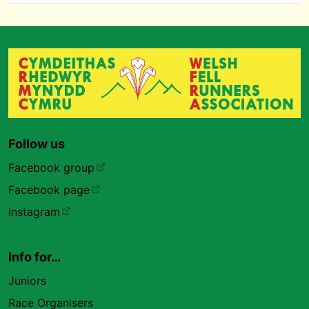
Follow us
Facebook group
Facebook page
Instagram
Info for…
Juniors
Race Organisers