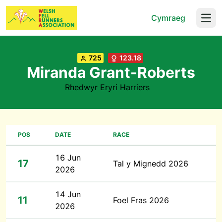
Cymraeg
Open
725
123.18
Miranda Grant-Roberts
Rhedwyr Eryri Harriers
POS
DATE
RACE
16 Jun
17
Tal y Mignedd 2026
2026
14 Jun
11
Foel Fras 2026
2026