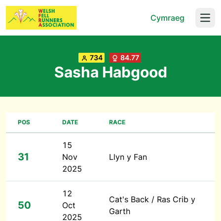
Cymraeg
Open
734
84.77
Sasha Habgood
POS
DATE
RACE
15
31
Nov
Llyn y Fan
2025
12
Cat's Back / Ras Crib y
50
Oct
Garth
2025