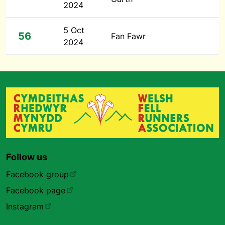
2024
5 Oct
56
Fan Fawr
2024
Follow us
Facebook group
Facebook page
Instagram