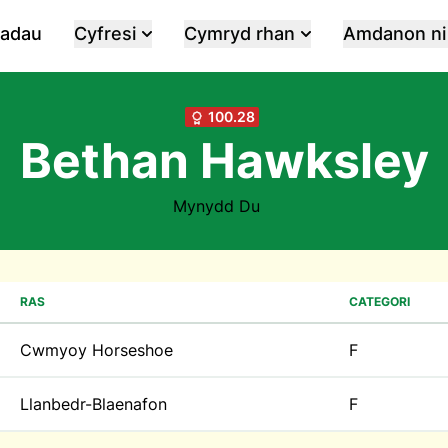
iadau
Cyfresi
Cymryd rhan
Amdanon ni
100.28
Bethan Hawksley
Mynydd Du
RAS
CATEGORI
Cwmyoy Horseshoe
F
Llanbedr-Blaenafon
F