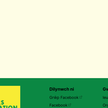
Dilynwch ni
Gw
Grŵp Facebook
Ie
Facebook
Or