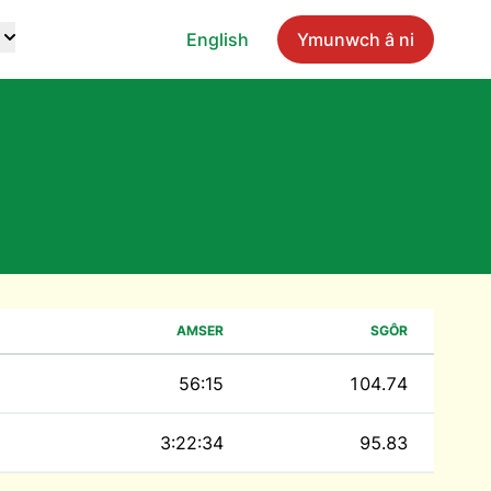
English
Ymunwch â ni
AMSER
SGÔR
56:15
104.74
3:22:34
95.83