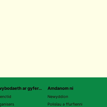
ybodaeth ar gyfer…
Amdanom ni
uenctid
Newyddion
ganisers
Polisïau a ffurflenni