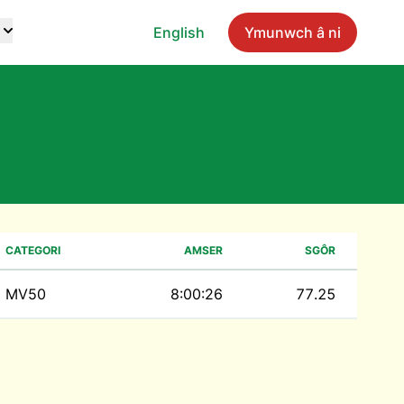
English
Ymunwch â ni
CATEGORI
AMSER
SGÔR
MV50
8:00:26
77.25