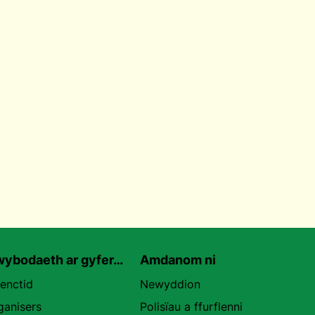
ybodaeth ar gyfer…
Amdanom ni
uenctid
Newyddion
ganisers
Polisïau a ffurflenni