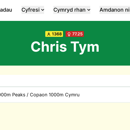
iadau
Cyfresi
Cymryd rhan
Amdanon ni
1368
77.25
Chris Tym
000m Peaks / Copaon 1000m Cymru