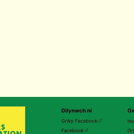
Dilynwch ni
Gw
Grŵp Facebook
Ie
Facebook
Or