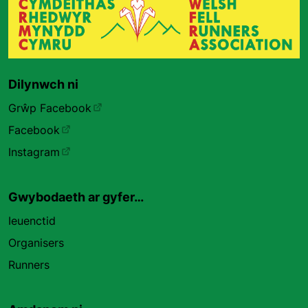
Dilynwch ni
Grŵp Facebook
Facebook
Instagram
Gwybodaeth ar gyfer…
Ieuenctid
Organisers
Runners