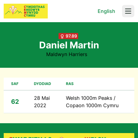
English
Open
97.89
Daniel Martin
Maldwyn Harriers
SAF
DYDDIAD
RAS
28 Mai
Welsh 1000m Peaks /
62
2022
Copaon 1000m Cymru