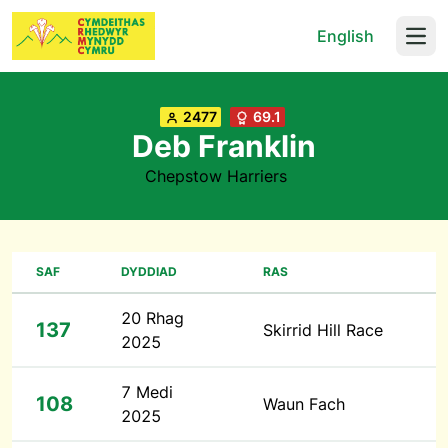
English
Open
2477
69.1
Deb Franklin
Chepstow Harriers
SAF
DYDDIAD
RAS
20 Rhag
137
Skirrid Hill Race
2025
7 Medi
108
Waun Fach
2025