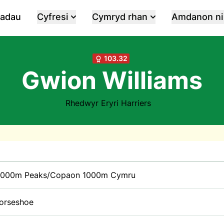
iadau
Cyfresi
Cymryd rhan
Amdanon ni
103.32
Gwion Williams
Rhedwyr Eryri Harriers
1000m Peaks/Copaon 1000m Cymru
Horseshoe