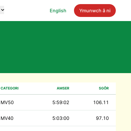
English
Ymunwch â ni
CATEGORI
AMSER
SGÔR
MV50
5:59:02
106.11
MV40
5:03:00
97.10