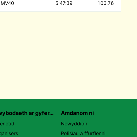
MV40
5:47:39
106.76
ybodaeth ar gyfer…
Amdanom ni
uenctid
Newyddion
ganisers
Polisïau a ffurflenni