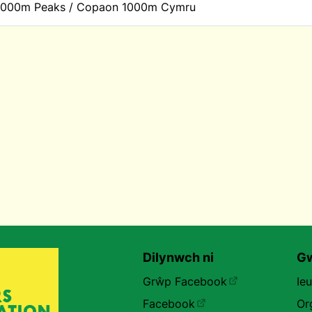
1000m Peaks / Copaon 1000m Cymru
Dilynwch ni
Gw
Grŵp Facebook
Ie
Facebook
Or