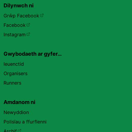
Dilynwch ni
Grŵp Facebook
Facebook
Instagram
Gwybodaeth ar gyfer…
Ieuenctid
Organisers
Runners
Amdanom ni
Newyddion
Polisïau a ffurflenni
Archif