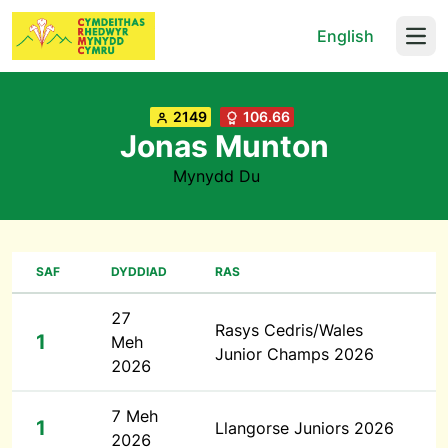
English
Open
2149
106.66
Jonas Munton
Mynydd Du
SAF
DYDDIAD
RAS
27
Rasys Cedris/Wales
1
Meh
Junior Champs 2026
2026
7 Meh
1
Llangorse Juniors 2026
2026