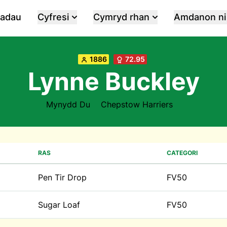
iadau
Cyfresi
Cymryd rhan
Amdanon ni
1886
72.95
Lynne Buckley
Mynydd Du
Chepstow Harriers
RAS
CATEGORI
Pen Tir Drop
FV50
Sugar Loaf
FV50