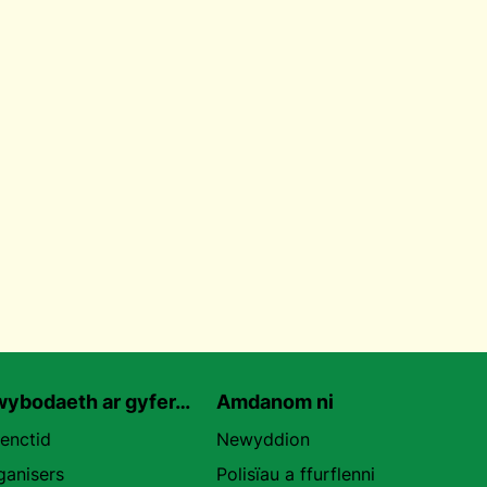
ybodaeth ar gyfer…
Amdanom ni
uenctid
Newyddion
ganisers
Polisïau a ffurflenni