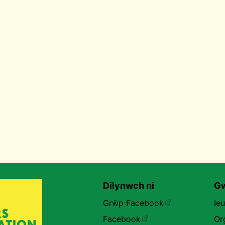
Dilynwch ni
Gw
Grŵp Facebook
Ie
Facebook
Or