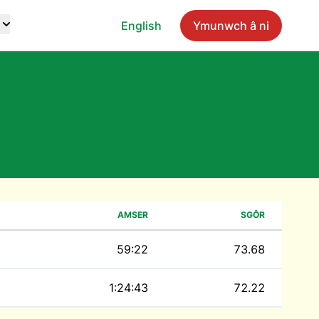
English
Ymunwch â ni
AMSER
SGÔR
59:22
73.68
1:24:43
72.22