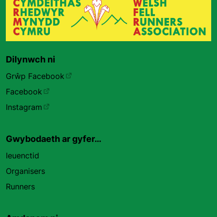
Dilynwch ni
Grŵp Facebook
Facebook
Instagram
Gwybodaeth ar gyfer…
Ieuenctid
Organisers
Runners