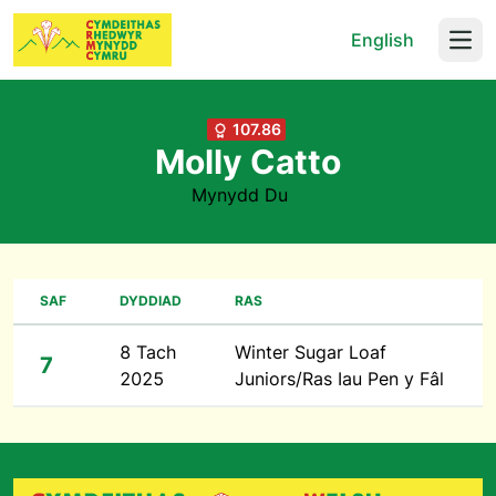
English
Open
107.86
Molly Catto
Mynydd Du
SAF
DYDDIAD
RAS
8 Tach
Winter Sugar Loaf
7
2025
Juniors/Ras Iau Pen y Fâl