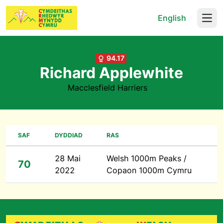
English
Open
94.17
Richard Applewhite
Macclesfield Harriers
SAF
DYDDIAD
RAS
28 Mai
Welsh 1000m Peaks /
70
2022
Copaon 1000m Cymru