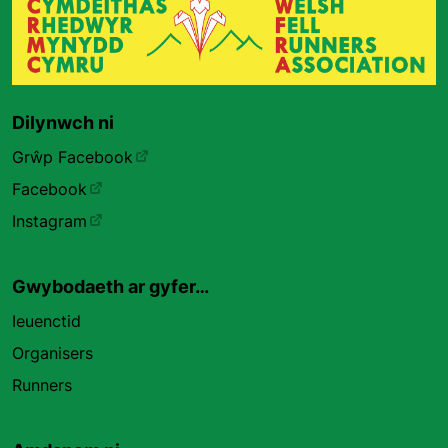
Dilynwch ni
Grŵp Facebook
Facebook
Instagram
Gwybodaeth ar gyfer…
Ieuenctid
Organisers
Runners