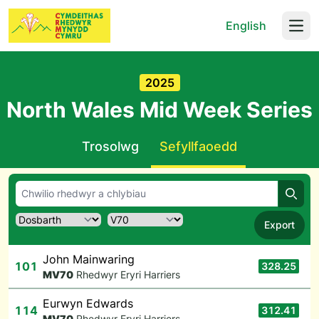
English
Open
2025
North Wales Mid Week Series
Trosolwg
Sefyllfaoedd
Chwil
Export
John Mainwaring
101
328.25
M
V70
Rhedwyr Eryri Harriers
Eurwyn Edwards
114
312.41
M
V70
Rhedwyr Eryri Harriers