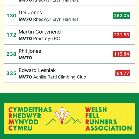
Dei Jones
130
282.05
M
V70
Rhedwyr Eryri Harriers
Martin Cortvriend
172
231.83
M
V70
Prestatyn RC
Phil jones
238
115.84
M
V70
Edward Lesniak
335
64.77
M
V70
Achille Ratti Climbing Club